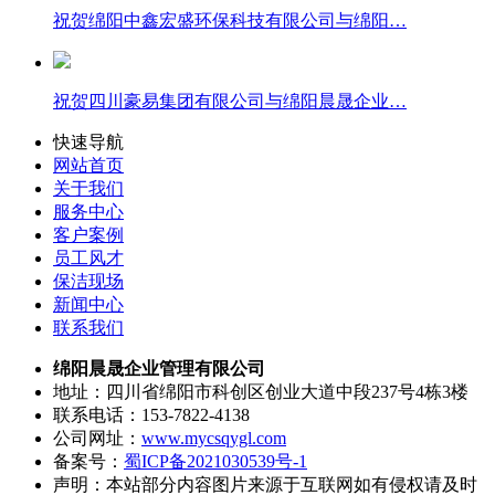
祝贺绵阳中鑫宏盛环保科技有限公司与绵阳…
祝贺四川豪易集团有限公司与绵阳晨晟企业…
快速导航
网站首页
关于我们
服务中心
客户案例
员工风才
保洁现场
新闻中心
联系我们
绵阳晨晟企业管理有限公司
地址：四川省绵阳市科创区创业大道中段237号4栋3楼
联系电话：153-7822-4138
公司网址：
www.mycsqygl.com
备案号：
蜀ICP备2021030539号-1
声明：本站部分内容图片来源于互联网如有侵权请及时