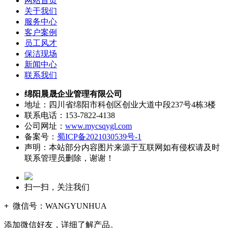
网站首页
关于我们
服务中心
客户案例
员工风才
保洁现场
新闻中心
联系我们
绵阳晨晟企业管理有限公司
地址：四川省绵阳市科创区创业大道中段237号4栋3楼
联系电话：153-7822-4138
公司网址：
www.mycsqygl.com
备案号：
蜀ICP备2021030539号-1
声明：本站部分内容图片来源于互联网如有侵权请及时
联系管理员删除，谢谢！
扫一扫，关注我们
+
微信号：
WANGYUNHUA
添加微信好友，详细了解产品。