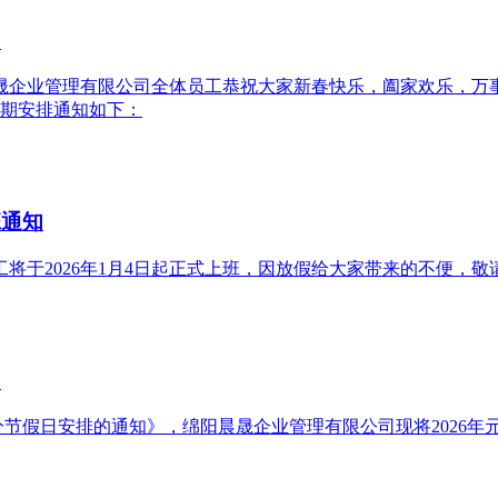
知
阳晨晟企业管理有限公司全体员工恭祝大家新春快乐，阖家欢乐，
日期安排通知如下：
班通知
工将于2026年1月4日起正式上班，因放假给大家带来的不便，
知
分节假日安排的通知》，绵阳晨晟企业管理有限公司现将2026年