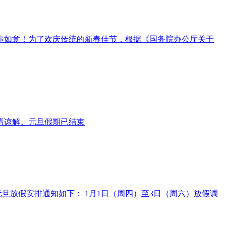
万事如意！为了欢庆传统的新春佳节，根据《国务院办公厅关于
敬请谅解。元旦假期已结束
元旦放假安排通知如下： 1月1日（周四）至3日（周六）放假调